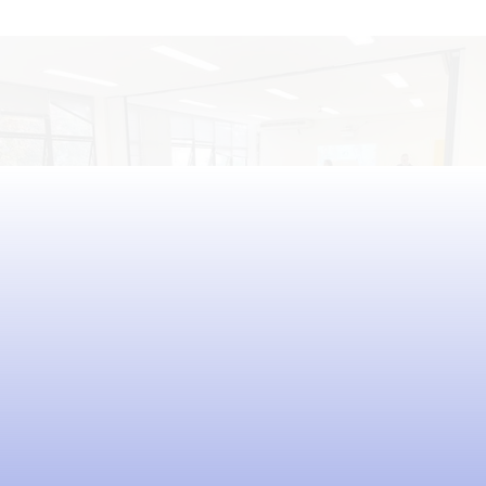
eficaz.
100
+
municípios parceiros
15000
+
educadores fortalecidos
79
+